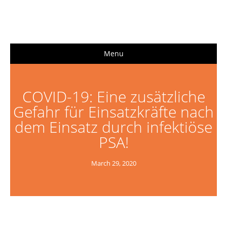
Menu
COVID-19: Eine zusätzliche
Gefahr für Einsatzkräfte nach
dem Einsatz durch infektiöse
PSA!
March 29, 2020