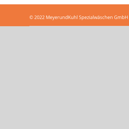
© 2022 MeyerundKuhl Spezialwäschen GmbH