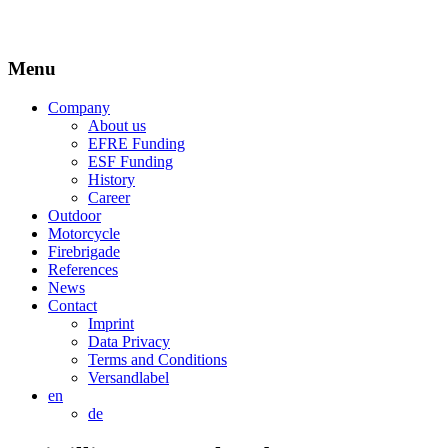
Menu
Company
About us
EFRE Funding
ESF Funding
History
Career
Outdoor
Motorcycle
Firebrigade
References
News
Contact
Imprint
Data Privacy
Terms and Conditions
Versandlabel
en
de